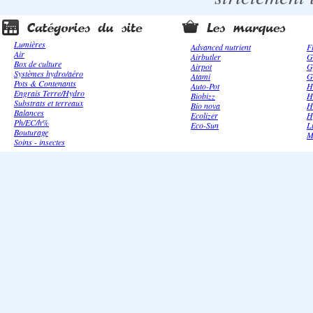
Lumières
Advanced nutrient
F
Air
Airbutler
G
Box de culture
Airpot
G
Systèmes hydro/aéro
Atami
G
Pots & Contenants
Auto-Pot
H
Engrais Terre/Hydro
Biobizz
H
Substrats et terreaux
Bio nova
H
Balances
Ecolizer
H
Ph/EC/h%
Eco-Sun
L
Bouturage
M
Soins - insectes