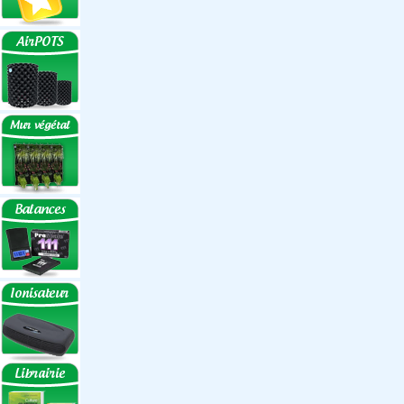
Réflecteurs
Accessoires
Box Discount
Box par marque
Hortibox
Homebox
Dark Room II
GrowLab
Box par taille
Box 40 cm
Box 60 cm
Box 80-90 cm
Box 120 cm
Autres tailles Box