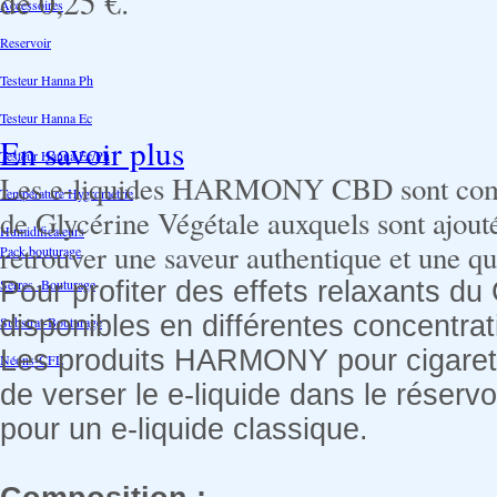
de
0,25 €
.
Accessoires
Reservoir
Testeur Hanna Ph
Testeur Hanna Ec
En savoir plus
Testeur Hanna Ec/Ph
Les e-liquides HARMONY CBD sont co
Température Hygrométrie
de Glycérine Végétale auxquels sont ajout
Humidificateurs
retrouver une saveur authentique et une qu
Pack bouturage
Serres -Bouturage
Pour profiter des effets relaxants 
disponibles en différentes concentra
Substrat-Bouturage
Les produits HARMONY pour cigarette é
Néons-CFL
de verser le e-liquide dans le réserv
pour un e-liquide classique.