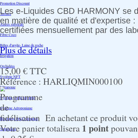
Promotion Discount
Les e-Liquides CBD HARMONY se dis
Terraux
en matière de qualité et d'expertise :
Autres substrats
certifiées mensuellement par des lab
Fibre Coco
Billes d'argile- Laine de roche
Plus de détails
Irrigation
Orchidées
15,00 €
TTC
Système NFT
Référence :
HARLIQMIN000100
Ultraponie
Système goutte à goutte
Système Aéroponique
En achetant ce produit v
Bouturage Pre Croissance
1
point
Votre panier totalisera
pouvant
TerraPonie