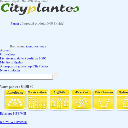
Harmony - e-Liquide - Mint - CBD 100 mg - 10 ml
Panier :
0
produit
produits
0,00 €
(vide)
Bienvenue,
identifiez-vous
Accueil
Growshop
Livraison gratuite à partir de 100€
Mentions légales
A propos du growshop CItyPlantes
Nous contacter
0,00 €
Votre panier :
Eclairage HPS/MH
Kit 250W HPS/MH