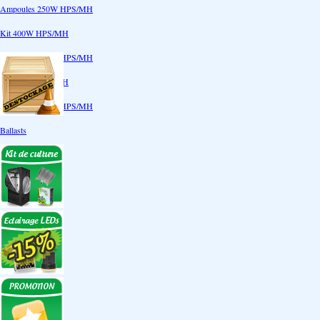
Ampoules 250W HPS/MH
Kit 400W HPS/MH
Ampoules 400W HPS/MH
Kit 600W HPS/MH
Ampoules 600W HPS/MH
Ballasts
Réflecteurs
CoolTube
Accessoires
Eclairages LEDs
Eclairages ECO
Kits ECO
Ampoules ECO
Réflecteurs ECO