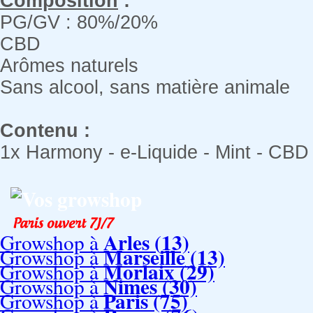
Composition
:
PG/GV : 80%/20%
CBD
Arômes naturels
Sans alcool, sans matière animale
Contenu
:
1x Harmony - e-Liquide - Mint - CBD
Vos growshop
Arles (13)
Growshop à
Marseille (13)
Growshop à
Morlaix (29)
Growshop à
Nimes (30)
Growshop à
Paris (75)
Growshop à