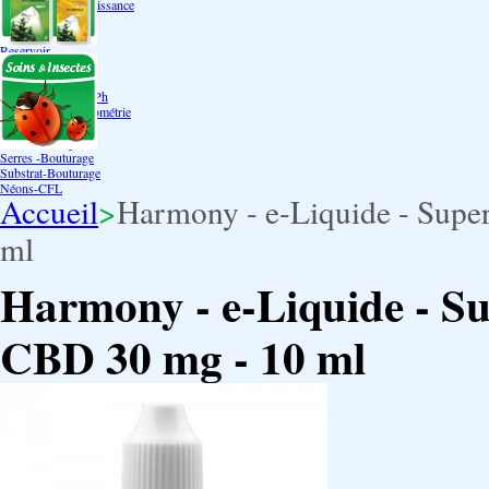
Bouturage Pre Croissance
TerraPonie
Accessoires
Reservoir
Testeur Hanna Ph
Testeur Hanna Ec
Testeur Hanna Ec/Ph
Température Hygrométrie
Humidificateurs
Pack bouturage
Serres -Bouturage
Substrat-Bouturage
Néons-CFL
Accueil
>
Harmony - e-Liquide - Supe
ml
Harmony - e-Liquide - S
CBD 30 mg - 10 ml