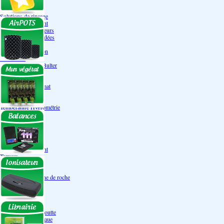
Engrais Pack
Enzymes
Solutions de rinçage
Promotion Discount
Accessoires et doseurs
Engrais pour orchidées
Correcteurs PH
Extraction/Intraction
Ventilation
Ioniseur d'air -AirBulter
Filtre anti-odeur
Diffusion CO²
Contrôleurs de climat
Silencieux
Gaines
Température Hygrométrie
Humidificateurs
Accessoires
Pots - Substrats
Soucoupe
Air Pots originaux
Promotion Discount
Terraux
Autres substrats
Fibre Coco
Billes d'argile- Laine de roche
Irrigation
Orchidées
Système NFT
Ultraponie
Système goutte à goutte
Système Aéroponique