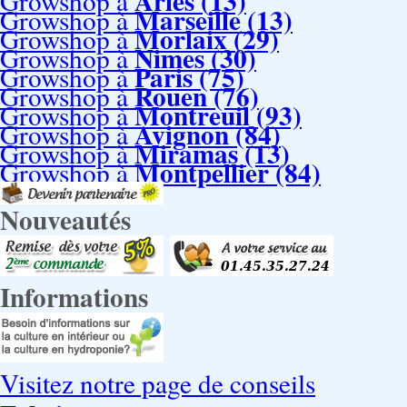
Arles (13)
Growshop à
Marseille (13)
Growshop à
Morlaix (29)
Growshop à
Nimes (30)
Growshop à
Paris (75)
Growshop à
Rouen (76)
Growshop à
Montreuil (93)
Growshop à
Avignon (84)
Growshop à
Miramas (13)
Growshop à
Montpellier (84)
Growshop à
Nouveautés
Informations
Visitez notre page de conseils