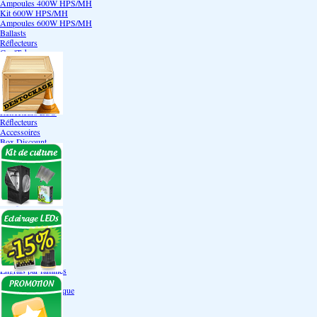
Ampoules 400W HPS/MH
Kit 600W HPS/MH
Ampoules 600W HPS/MH
Ballasts
Réflecteurs
CoolTube
Accessoires
Eclairages LEDs
Eclairages ECO
Kits ECO
Ampoules ECO
Réflecteurs ECO
Réflecteurs
Accessoires
Box Discount
Box par marque
Hortibox
Homebox
Dark Room II
GrowLab
Box par taille
Box 40 cm
Box 60 cm
Box 80-90 cm
Box 120 cm
Autres tailles Box
Box double étages
Engrais par familles
Engrais terre
Engrais hydroponique
Engrais-Coco
Boosters