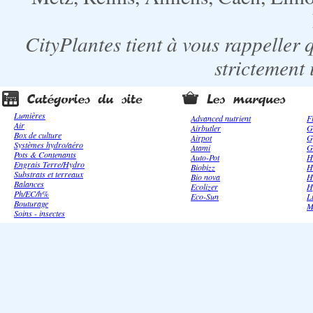
CityPlantes tient à vous rappeller 
strictement 
Lumières
Advanced nutrient
F
Air
Airbutler
G
Box de culture
Airpot
G
Systèmes hydro/aéro
Atami
G
Pots & Contenants
Auto-Pot
H
Engrais Terre/Hydro
Biobizz
H
Substrats et terreaux
Bio nova
H
Balances
Ecolizer
H
Ph/EC/h%
Eco-Sun
L
Bouturage
M
Soins - insectes