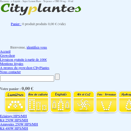
Harmony - e-Liquide - Super Lemon Haze - Terpenes + CBD 30 mg - 10 ml
Panier :
0
produit
produits
0,00 €
(vide)
Bienvenue,
identifiez-vous
Accueil
Growshop
Livraison gratuite à partir de 100€
Mentions légales
A propos du growshop CItyPlantes
Nous contacter
0,00 €
Votre panier :
Eclairage HPS/MH
Kit 250W HPS/MH
Ampoules 250W HPS/MH
Kit 400W HPS/MH