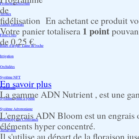
Promotion Discount
Terraux
En achetant ce produit v
Autres substrats
1
point
Votre panier totalisera
pouvant
Fibre Coco
de
0,25 €
.
Billes d'argile- Laine de roche
Irrigation
Orchidées
Système NFT
En savoir plus
Ultraponie
La gamme ADN Nutrient , est une gam
Système goutte à goutte
Système Aéroponique
L'engrais ADN Bloom est un engrais o
Bouturage Pre Croissance
éléments hyper concentré.
TerraPonie
Il s'utilise au départ de la floraison jus