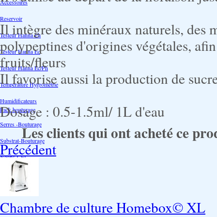
Accessoires
Reservoir
Il intègre des minéraux naturels, des 
Testeur Hanna Ph
polypeptines d'origines végétales, afi
Testeur Hanna Ec
fruits/fleurs
Testeur Hanna Ec/Ph
Il favorise aussi la production de sucre
Température Hygrométrie
Humidificateurs
Dosage : 0.5-1.5ml/ 1L d'eau
Pack bouturage
Serres -Bouturage
Les clients qui ont acheté ce pro
Substrat-Bouturage
Précédent
Néons-CFL
Chambre de culture Homebox© XL