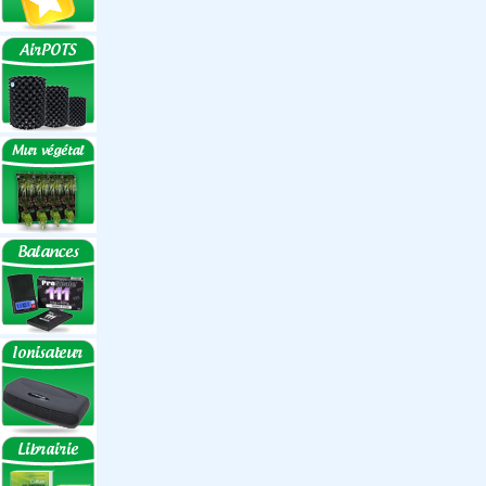
Réflecteurs
Accessoires
Box Discount
Box par marque
Hortibox
Homebox
Dark Room II
GrowLab
Box par taille
Box 40 cm
Box 60 cm
Box 80-90 cm
Box 120 cm
Autres tailles Box