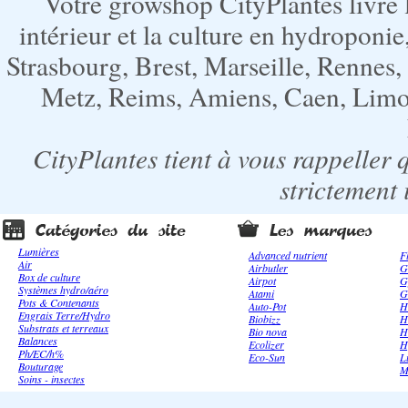
Votre growshop CityPlantes livre 
intérieur et la culture en hydroponie,
Strasbourg, Brest, Marseille, Rennes
Metz, Reims, Amiens, Caen, Limoge
CityPlantes tient à vous rappeller 
strictement 
Lumières
Advanced nutrient
F
Air
Airbutler
G
Box de culture
Airpot
G
Systèmes hydro/aéro
Atami
G
Pots & Contenants
Auto-Pot
H
Engrais Terre/Hydro
Biobizz
H
Substrats et terreaux
Bio nova
H
Balances
Ecolizer
H
Ph/EC/h%
Eco-Sun
L
Bouturage
M
Soins - insectes