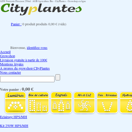
ADN Nutrients Floraison 250ml : AGB Agriculture Bio - CityPlantes - Growshop en ligne
Panier :
0
produit
produits
0,00 €
(vide)
Bienvenue,
identifiez-vous
Accueil
Growshop
Livraison gratuite à partir de 100€
Mentions légales
A propos du growshop CItyPlantes
Nous contacter
0,00 €
Votre panier :
Eclairage HPS/MH
Kit 250W HPS/MH