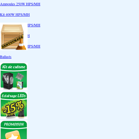
Ampoules 250W HPS/MH
Kit 400W HPS/MH
Ampoules 400W HPS/MH
Kit 600W HPS/MH
Ampoules 600W HPS/MH
Ballasts
Réflecteurs
CoolTube
Accessoires
Eclairages LEDs
Eclairages ECO
Kits ECO
Ampoules ECO
Réflecteurs ECO